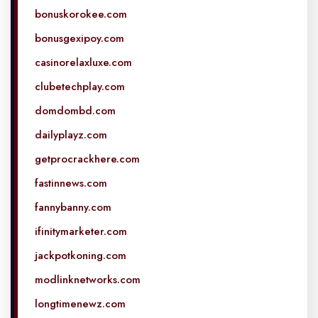
bonuskorokee.com
bonusgexipoy.com
casinorelaxluxe.com
clubetechplay.com
domdombd.com
dailyplayz.com
getprocrackhere.com
fastinnews.com
fannybanny.com
ifinitymarketer.com
jackpotkoning.com
modlinknetworks.com
longtimenewz.com