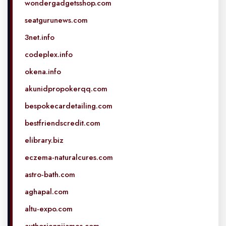
wondergadgetsshop.com
seatgurunews.com
3net.info
codeplex.info
okena.info
akunidpropokerqq.com
bespokecardetailing.com
bestfriendscredit.com
elibrary.biz
eczema-naturalcures.com
astro-bath.com
aghapal.com
altu-expo.com