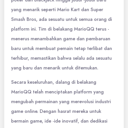
yang menarik seperti Mario Kart dan Super
Smash Bros, ada sesuatu untuk semua orang di
platform ini. Tim di belakang MarioQQ terus -
menerus menambahkan game dan pembaruan
baru untuk membuat pemain tetap terlibat dan
terhibur, memastikan bahwa selalu ada sesuatu
yang baru dan menarik untuk ditemukan.
Secara keseluruhan, dalang di belakang
MarioQQ telah menciptakan platform yang
mengubah permainan yang merevolusi industri
game online. Dengan hasrat mereka untuk
bermain game, ide -ide inovatif, dan dedikasi