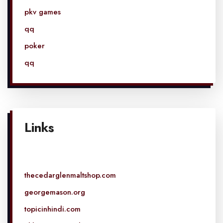
pkv games
qq
poker
qq
Links
thecedarglenmaltshop.com
georgemason.org
topicinhindi.com