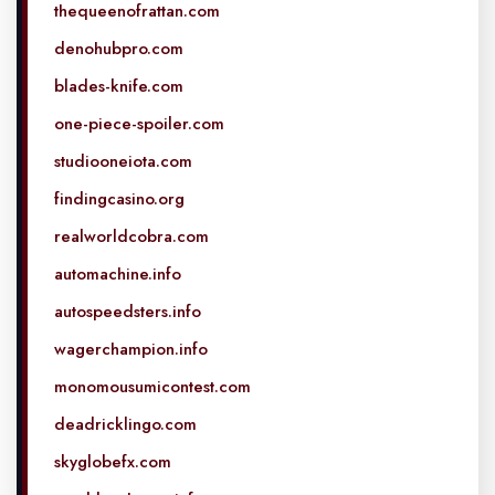
thequeenofrattan.com
denohubpro.com
blades-knife.com
one-piece-spoiler.com
studiooneiota.com
findingcasino.org
realworldcobra.com
automachine.info
autospeedsters.info
wagerchampion.info
monomousumicontest.com
deadricklingo.com
skyglobefx.com