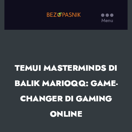
Slot
Menu
Gacor
di
Situs
Judi
Terpercaya
TEMUI MASTERMINDS DI
dengan
BALIK MARIOQQ: GAME-
Deposit
Pulsa
CHANGER DI GAMING
GoPay
ONLINE