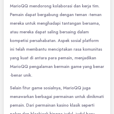
MarioQQ mendorong kolaborasi dan kerja tim.
Pemain dapat bergabung dengan teman -teman
mereka untuk menghadapi tantangan bersama,
atau mereka dapat saling bersaing dalam
kompetisi persahabatan. Aspek sosial platform
ini telah membantu menciptakan rasa komunitas
yang kuat di antara para pemain, menjadikan
MarioQQ pengalaman bermain game yang benar
-benar unik.
Selain fitur game sosialnya, MarioQQ juga
menawarkan berbagai permainan untuk dinikmati
pemain. Dari permainan kasino klasik seperti
poker dan blackjack hingga judul -judul baru