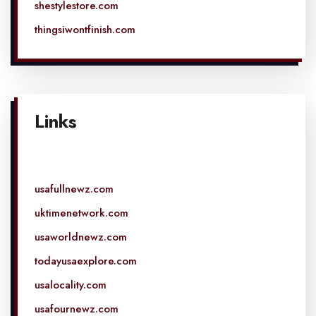
shestylestore.com
thingsiwontfinish.com
Links
usafullnewz.com
uktimenetwork.com
usaworldnewz.com
todayusaexplore.com
usalocality.com
usafournewz.com