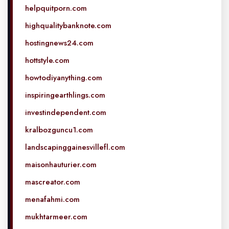
helpquitporn.com
highqualitybanknote.com
hostingnews24.com
hottstyle.com
howtodiyanything.com
inspiringearthlings.com
investindependent.com
kralbozguncu1.com
landscapinggainesvillefl.com
maisonhauturier.com
mascreator.com
menafahmi.com
mukhtarmeer.com