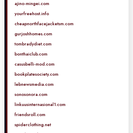
ajino-mingei.com
yourfreehost.info
cheapnorthfacejacketsm.com
gurjoshhomes.com
tombradydiet.com
bonthaiclub.com
casusbelli-mod.com
bookplatesociety.com
lebnewsmedia.com
sonosonora.com
linkuusinternasional1.com
friendsroll.com
spiderclothing.net