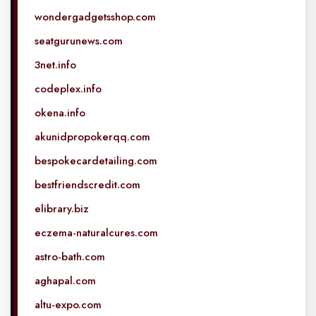
wondergadgetsshop.com
seatgurunews.com
3net.info
codeplex.info
okena.info
akunidpropokerqq.com
bespokecardetailing.com
bestfriendscredit.com
elibrary.biz
eczema-naturalcures.com
astro-bath.com
aghapal.com
altu-expo.com