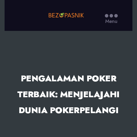
Slot
Menu
Gacor
di
Situs
Judi
Terpercaya
PENGALAMAN POKER
dengan
Deposit
TERBAIK: MENJELAJAHI
Pulsa
DUNIA POKERPELANGI
GoPay