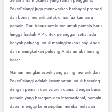
Selain antarmukanya yang ramah pengguna,
PokerPelangi juga menawarkan berbagai promosi
dan bonus menarik untuk dimanfaatkan para
pemain. Dari bonus sambutan untuk pemain baru
hingga hadiah VIP untuk pelanggan setia, ada
banyak peluang untuk meningkatkan uang Anda
dan meningkatkan peluang Anda untuk menang
besar.
Namun mungkin aspek yang paling menarik dari
PokerPelangi adalah kesempatan untuk bersaing
dengan pemain dari seluruh dunia. Dengan basis
pemain yang beragam dan internasional, pemain
dapat menguji keterampilan mereka melawan