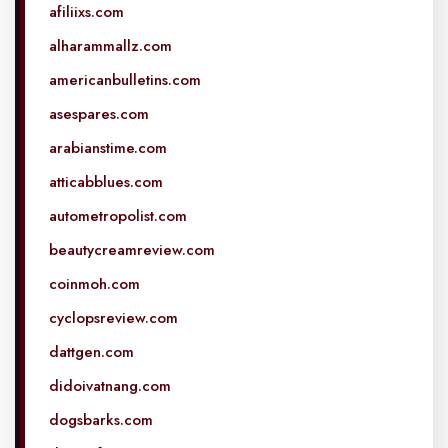
afiliixs.com
alharammallz.com
americanbulletins.com
asespares.com
arabianstime.com
atticabblues.com
autometropolist.com
beautycreamreview.com
coinmoh.com
cyclopsreview.com
dattgen.com
didoivatnang.com
dogsbarks.com