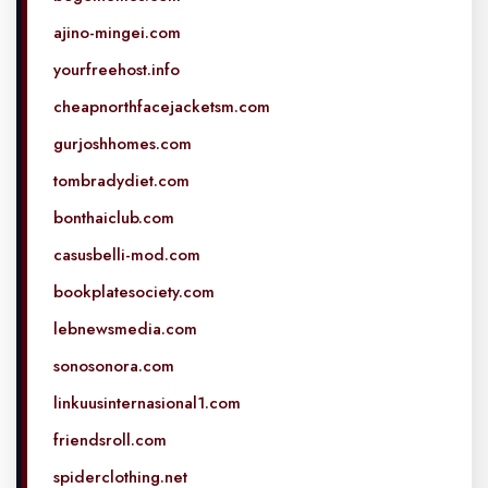
ajino-mingei.com
yourfreehost.info
cheapnorthfacejacketsm.com
gurjoshhomes.com
tombradydiet.com
bonthaiclub.com
casusbelli-mod.com
bookplatesociety.com
lebnewsmedia.com
sonosonora.com
linkuusinternasional1.com
friendsroll.com
spiderclothing.net