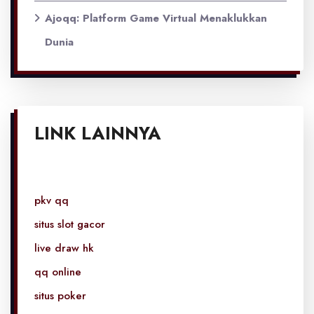
Ajoqq: Platform Game Virtual Menaklukkan
Dunia
LINK LAINNYA
pkv qq
situs slot gacor
live draw hk
qq online
situs poker