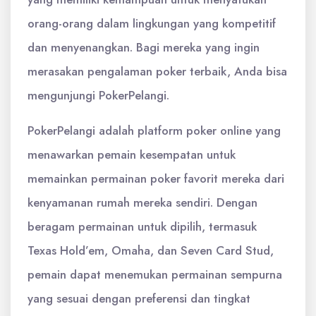
orang-orang dalam lingkungan yang kompetitif
dan menyenangkan. Bagi mereka yang ingin
merasakan pengalaman poker terbaik, Anda bisa
mengunjungi PokerPelangi.
PokerPelangi adalah platform poker online yang
menawarkan pemain kesempatan untuk
memainkan permainan poker favorit mereka dari
kenyamanan rumah mereka sendiri. Dengan
beragam permainan untuk dipilih, termasuk
Texas Hold’em, Omaha, dan Seven Card Stud,
pemain dapat menemukan permainan sempurna
yang sesuai dengan preferensi dan tingkat