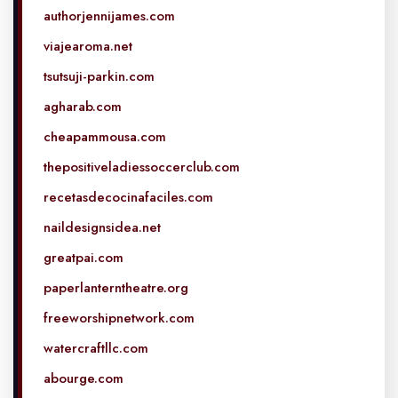
authorjennijames.com
viajearoma.net
tsutsuji-parkin.com
agharab.com
cheapammousa.com
thepositiveladiessoccerclub.com
recetasdecocinafaciles.com
naildesignsidea.net
greatpai.com
paperlanterntheatre.org
freeworshipnetwork.com
watercraftllc.com
abourge.com