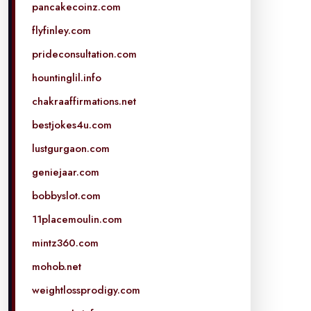
pancakecoinz.com
flyfinley.com
prideconsultation.com
hountinglil.info
chakraaffirmations.net
bestjokes4u.com
lustgurgaon.com
geniejaar.com
bobbyslot.com
11placemoulin.com
mintz360.com
mohob.net
weightlossprodigy.com