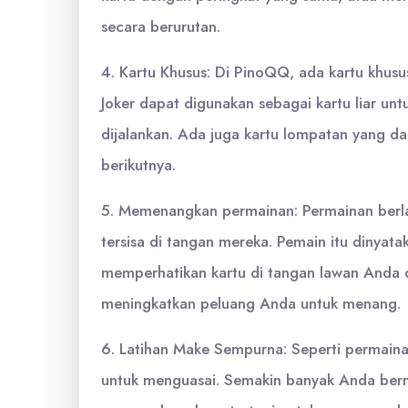
secara berurutan.
4. Kartu Khusus: Di PinoQQ, ada kartu khus
Joker dapat digunakan sebagai kartu liar untu
dijalankan. Ada juga kartu lompatan yang d
berikutnya.
5. Memenangkan permainan: Permainan berlan
tersisa di tangan mereka. Pemain itu dinya
memperhatikan kartu di tangan lawan Anda 
meningkatkan peluang Anda untuk menang.
6. Latihan Make Sempurna: Seperti permain
untuk menguasai. Semakin banyak Anda berm