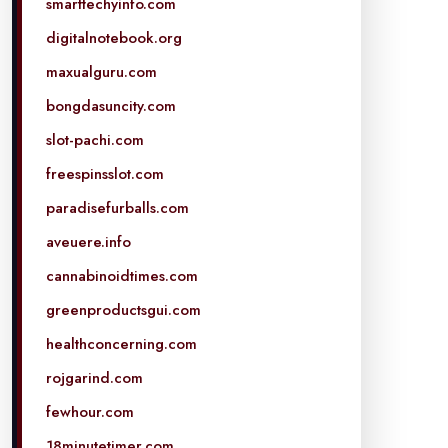
smarttechyinfo.com
digitalnotebook.org
maxualguru.com
bongdasuncity.com
slot-pachi.com
freespinsslot.com
paradisefurballs.com
aveuere.info
cannabinoidtimes.com
greenproductsgui.com
healthconcerning.com
rojgarind.com
fewhour.com
18minutetimer.com