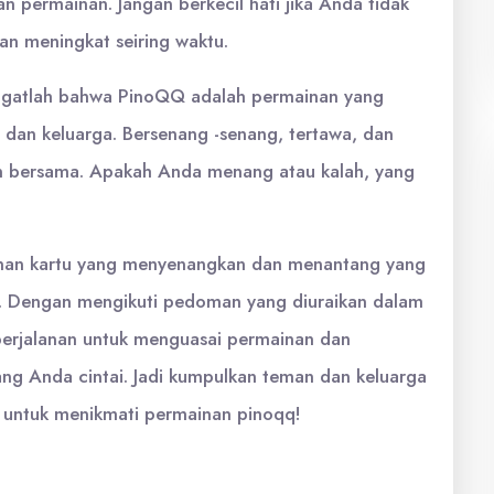
permainan. Jangan berkecil hati jika Anda tidak
an meningkat seiring waktu.
 ingatlah bahwa PinoQQ adalah permainan yang
dan keluarga. Bersenang -senang, tertawa, dan
in bersama. Apakah Anda menang atau kalah, yang
nan kartu yang menyenangkan dan menantang yang
ia. Dengan mengikuti pedoman yang diuraikan dalam
perjalanan untuk menguasai permainan dan
ng Anda cintai. Jadi kumpulkan teman dan keluarga
h untuk menikmati permainan pinoqq!