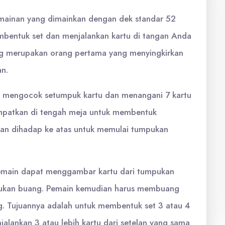
mainan yang dimainkan dengan dek standar 52
embentuk set dan menjalankan kartu di tangan Anda
ng merupakan orang pertama yang menyingkirkan
n.
er mengocok setumpuk kartu dan menangani 7 kartu
tempatkan di tengah meja untuk membentuk
an dihadap ke atas untuk memulai tumpukan
 pemain dapat menggambar kartu dari tumpukan
mpukan buang. Pemain kemudian harus membuang
g. Tujuannya adalah untuk membentuk set 3 atau 4
alankan 3 atau lebih kartu dari setelan yang sama