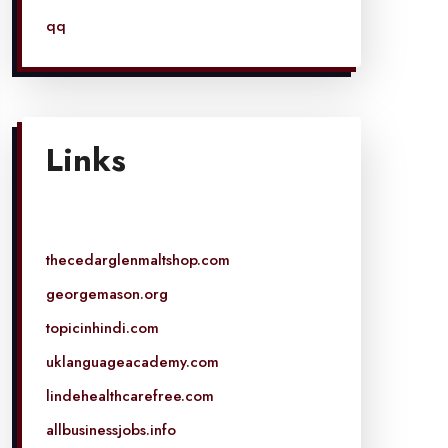
qq
Links
thecedarglenmaltshop.com
georgemason.org
topicinhindi.com
uklanguageacademy.com
lindehealthcarefree.com
allbusinessjobs.info