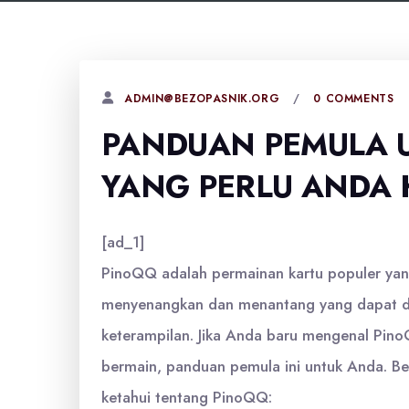
0 COMMENTS
ADMIN@BEZOPASNIK.ORG
PANDUAN PEMULA 
YANG PERLU ANDA 
[ad_1]
PinoQQ adalah permainan kartu populer yang
menyenangkan dan menantang yang dapat dini
keterampilan. Jika Anda baru mengenal PinoQ
bermain, panduan pemula ini untuk Anda. Be
ketahui tentang PinoQQ: