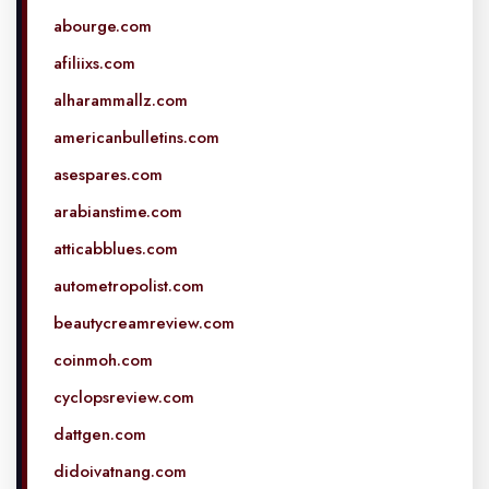
abourge.com
afiliixs.com
alharammallz.com
americanbulletins.com
asespares.com
arabianstime.com
atticabblues.com
autometropolist.com
beautycreamreview.com
coinmoh.com
cyclopsreview.com
dattgen.com
didoivatnang.com