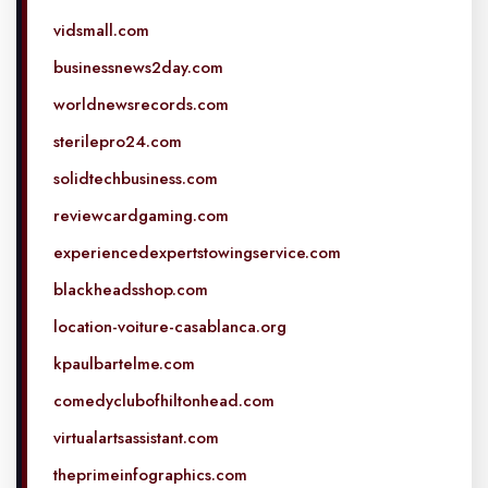
vidsmall.com
businessnews2day.com
worldnewsrecords.com
sterilepro24.com
solidtechbusiness.com
reviewcardgaming.com
experiencedexpertstowingservice.com
blackheadsshop.com
location-voiture-casablanca.org
kpaulbartelme.com
comedyclubofhiltonhead.com
virtualartsassistant.com
theprimeinfographics.com