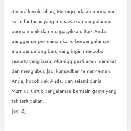
Secara keseluruhan, Murniqq adalah permainan
kartu fantastis yang menawarkan pengalaman
bermain unik dan mengasyikkan. Baik Anda
penggemar permainan kartu berpengalaman
atau pendatang baru yang ingin mencoba
sesuatu yang baru, Murniqq pasti akan memikat
dan menghibur. Jadi kumpulkan teman-teman
Anda, kocok dek Anda, dan selami dunia
Murniqq untuk pengalaman bermain game yang
tak terlupakan.
[ad_2]