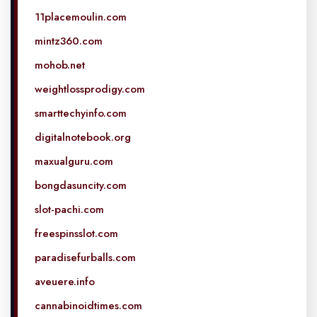
11placemoulin.com
mintz360.com
mohob.net
weightlossprodigy.com
smarttechyinfo.com
digitalnotebook.org
maxualguru.com
bongdasuncity.com
slot-pachi.com
freespinsslot.com
paradisefurballs.com
aveuere.info
cannabinoidtimes.com