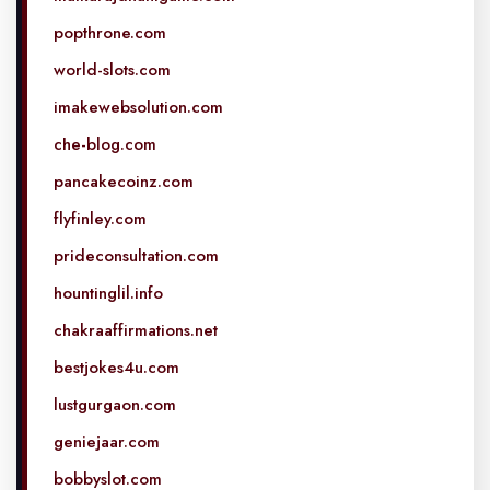
popthrone.com
world-slots.com
imakewebsolution.com
che-blog.com
pancakecoinz.com
flyfinley.com
prideconsultation.com
hountinglil.info
chakraaffirmations.net
bestjokes4u.com
lustgurgaon.com
geniejaar.com
bobbyslot.com