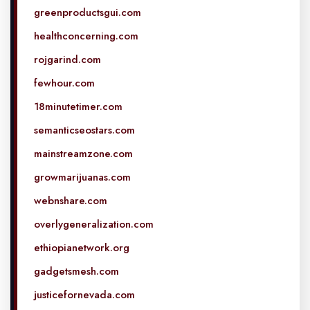
greenproductsgui.com
healthconcerning.com
rojgarind.com
fewhour.com
18minutetimer.com
semanticseostars.com
mainstreamzone.com
growmarijuanas.com
webnshare.com
overlygeneralization.com
ethiopianetwork.org
gadgetsmesh.com
justicefornevada.com