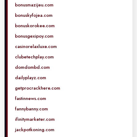
bonusmazijeu.com
bonuskyfojea.com
bonuskorokee.com
bonusgexipoy.com
casinorelaxluxe.com
clubetechplay.com
domdombd.com
dailyplayz.com
getprocrackhere.com
fastinnews.com
fannybanny.com
ifinitymarketer.com
jackpotkoning.com