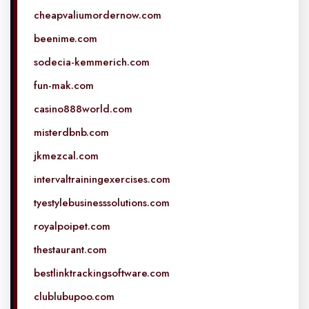
cheapvaliumordernow.com
beenime.com
sodecia-kemmerich.com
fun-mak.com
casino888world.com
misterdbnb.com
jkmezcal.com
intervaltrainingexercises.com
tyestylebusinesssolutions.com
royalpoipet.com
thestaurant.com
bestlinktrackingsoftware.com
clublubupoo.com