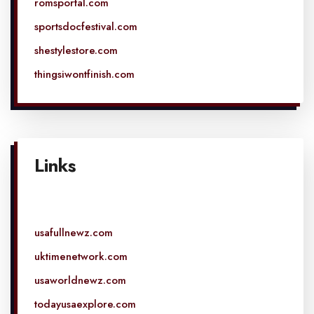
romsportal.com
sportsdocfestival.com
shestylestore.com
thingsiwontfinish.com
Links
usafullnewz.com
uktimenetwork.com
usaworldnewz.com
todayusaexplore.com