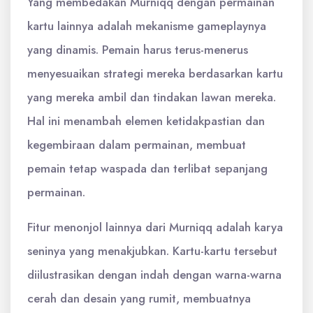
Yang membedakan Murniqq dengan permainan
kartu lainnya adalah mekanisme gameplaynya
yang dinamis. Pemain harus terus-menerus
menyesuaikan strategi mereka berdasarkan kartu
yang mereka ambil dan tindakan lawan mereka.
Hal ini menambah elemen ketidakpastian dan
kegembiraan dalam permainan, membuat
pemain tetap waspada dan terlibat sepanjang
permainan.
Fitur menonjol lainnya dari Murniqq adalah karya
seninya yang menakjubkan. Kartu-kartu tersebut
diilustrasikan dengan indah dengan warna-warna
cerah dan desain yang rumit, membuatnya