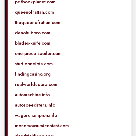
pdfbookplanet.com
queenofrattan.com
thequeenofrattan.com
denohubpro.com
blades-knife.com
one-piece-spoiler.com
studiooneiota.com
findingcasino.org
realworldcobra.com
automachine.info
autospeedsters.info
wagerchampion.info
monomousumicontest.com