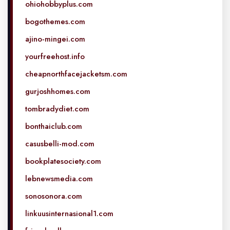
ohiohobbyplus.com
bogothemes.com
ajino-mingei.com
yourfreehost.info
cheapnorthfacejacketsm.com
gurjoshhomes.com
tombradydiet.com
bonthaiclub.com
casusbelli-mod.com
bookplatesociety.com
lebnewsmedia.com
sonosonora.com
linkuusinternasional1.com