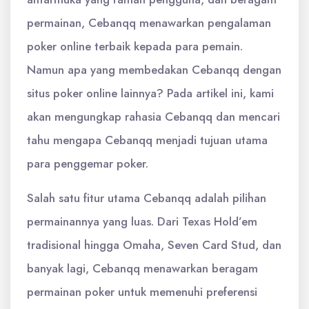
permainan, Cebanqq menawarkan pengalaman
poker online terbaik kepada para pemain.
Namun apa yang membedakan Cebanqq dengan
situs poker online lainnya? Pada artikel ini, kami
akan mengungkap rahasia Cebanqq dan mencari
tahu mengapa Cebanqq menjadi tujuan utama
para penggemar poker.
Salah satu fitur utama Cebanqq adalah pilihan
permainannya yang luas. Dari Texas Hold’em
tradisional hingga Omaha, Seven Card Stud, dan
banyak lagi, Cebanqq menawarkan beragam
permainan poker untuk memenuhi preferensi