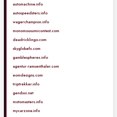
automachine.info
autospeedsters.info
wagerchampion.info
monomousumicontest.com
deadricklingo.com
skyglobefx.com
gamblespherex.info
agentur-ramsenthaler.com
eomdesigns.com
triptrekker.info
gendxxi.net
motomasters.info
mycarzone.info