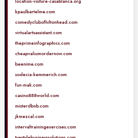
location-voiture-casablanca.org
kpaulbartelme.com
comedyclubofhiltonhead.com
virtualartsassistant.com
theprimeinfographics.com
cheapvaliumordernow.com
beenime.com
sodecia-kemmerich.com
fun-mak.com
casino888world.com
misterdbnb.com
jkmezcal.com
intervaltrainingexercises.com
tyestylebusinesssolutions.com