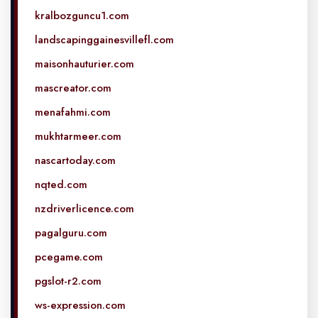
kralbozguncu1.com
landscapinggainesvillefl.com
maisonhauturier.com
mascreator.com
menafahmi.com
mukhtarmeer.com
nascartoday.com
nqted.com
nzdriverlicence.com
pagalguru.com
pcegame.com
pgslot-r2.com
ws-expression.com