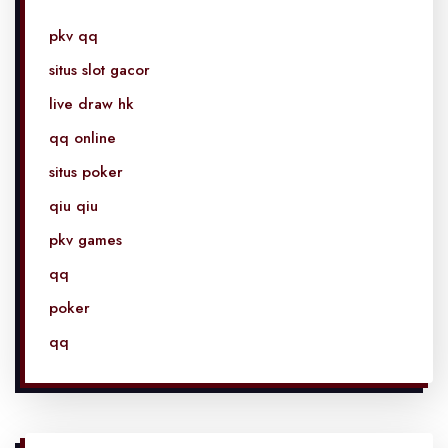
pkv qq
situs slot gacor
live draw hk
qq online
situs poker
qiu qiu
pkv games
qq
poker
qq