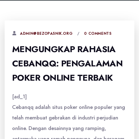
0 COMMENTS
ADMIN@BEZOPASNIK.ORG
MENGUNGKAP RAHASIA
CEBANQQ: PENGALAMAN
POKER ONLINE TERBAIK
[ad_1]
Cebanqq adalah situs poker online populer yang
telah membuat gebrakan di industri perjudian
online. Dengan desainnya yang ramping,
antarmuka yang ramah pengguna, dan beragam