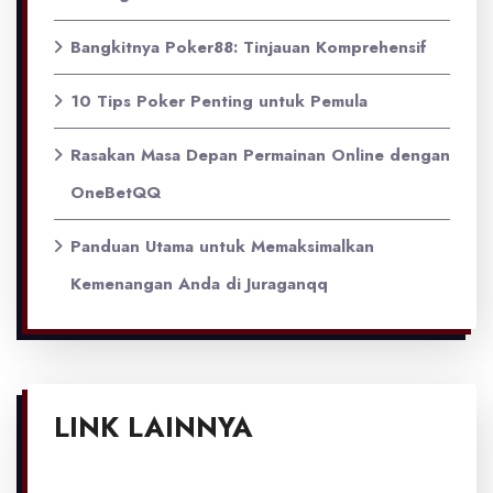
Bangkitnya Poker88: Tinjauan Komprehensif
10 Tips Poker Penting untuk Pemula
Rasakan Masa Depan Permainan Online dengan
OneBetQQ
Panduan Utama untuk Memaksimalkan
Kemenangan Anda di Juraganqq
LINK LAINNYA