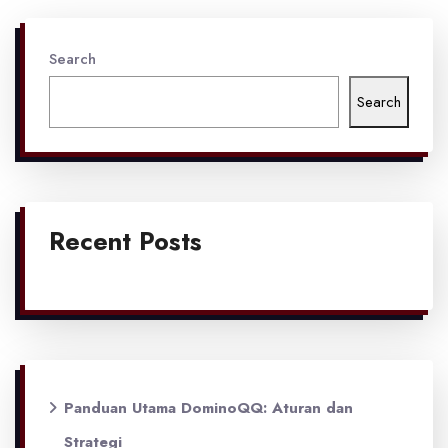
Search
Search
Recent Posts
Panduan Utama DominoQQ: Aturan dan
Strategi