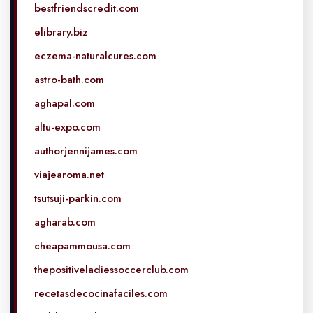
bestfriendscredit.com
elibrary.biz
eczema-naturalcures.com
astro-bath.com
aghapal.com
altu-expo.com
authorjennijames.com
viajearoma.net
tsutsuji-parkin.com
agharab.com
cheapammousa.com
thepositiveladiessoccerclub.com
recetasdecocinafaciles.com