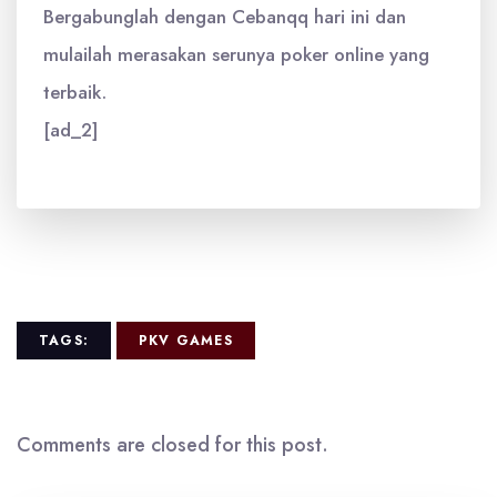
Bergabunglah dengan Cebanqq hari ini dan
mulailah merasakan serunya poker online yang
terbaik.
[ad_2]
TAGS:
PKV GAMES
Comments are closed for this post.