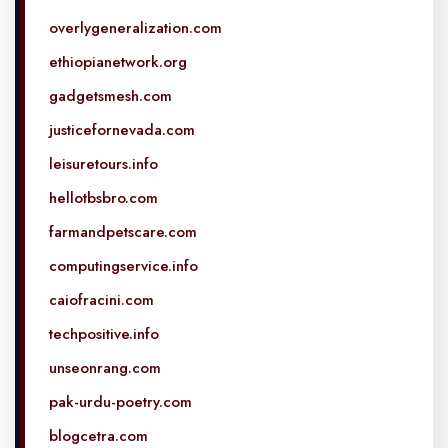
overlygeneralization.com
ethiopianetwork.org
gadgetsmesh.com
justicefornevada.com
leisuretours.info
hellotbsbro.com
farmandpetscare.com
computingservice.info
caiofracini.com
techpositive.info
unseonrang.com
pak-urdu-poetry.com
blogcetra.com