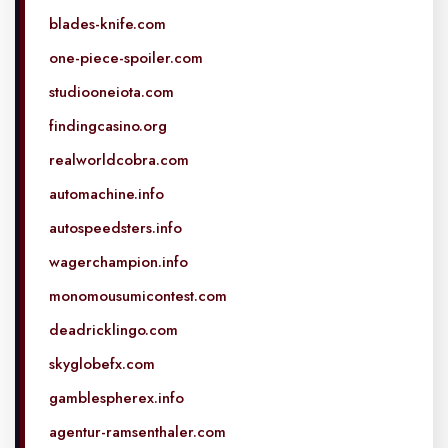
blades-knife.com
one-piece-spoiler.com
studiooneiota.com
findingcasino.org
realworldcobra.com
automachine.info
autospeedsters.info
wagerchampion.info
monomousumicontest.com
deadricklingo.com
skyglobefx.com
gamblespherex.info
agentur-ramsenthaler.com