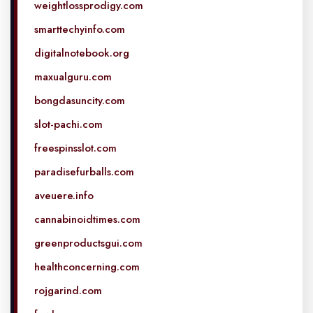
weightlossprodigy.com
smarttechyinfo.com
digitalnotebook.org
maxualguru.com
bongdasuncity.com
slot-pachi.com
freespinsslot.com
paradisefurballs.com
aveuere.info
cannabinoidtimes.com
greenproductsgui.com
healthconcerning.com
rojgarind.com