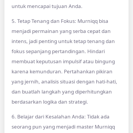
untuk mencapai tujuan Anda.
5. Tetap Tenang dan Fokus: Murniqq bisa
menjadi permainan yang serba cepat dan
intens, jadi penting untuk tetap tenang dan
fokus sepanjang pertandingan. Hindari
membuat keputusan impulsif atau bingung
karena kemunduran. Pertahankan pikiran
yang jernih, analisis situasi dengan hati-hati,
dan buatlah langkah yang diperhitungkan
berdasarkan logika dan strategi.
6. Belajar dari Kesalahan Anda: Tidak ada
seorang pun yang menjadi master Murniqq