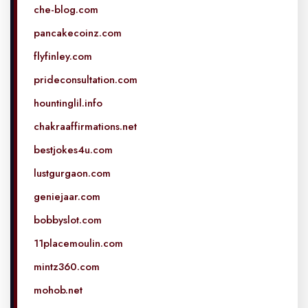
che-blog.com
pancakecoinz.com
flyfinley.com
prideconsultation.com
hountinglil.info
chakraaffirmations.net
bestjokes4u.com
lustgurgaon.com
geniejaar.com
bobbyslot.com
11placemoulin.com
mintz360.com
mohob.net