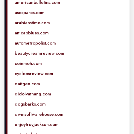
americanbulletins.com
asespares.com
arabianstime.com
atticabblues.com
autometropolist.com
beautycreamreview.com
coinmoh.com
cyclopsreview.com
dattgen.com
didoivatnang.com
dogsbarks.com
dwmsoftwarehouse.com
enjoytroyjackson.com