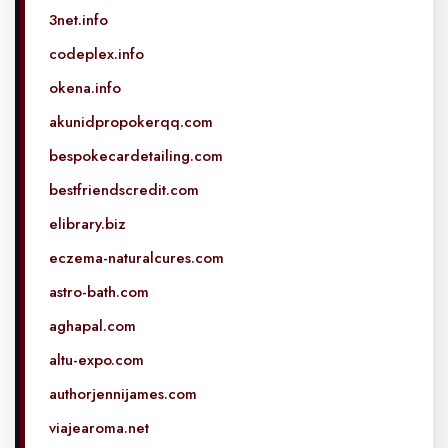
3net.info
codeplex.info
okena.info
akunidpropokerqq.com
bespokecardetailing.com
bestfriendscredit.com
elibrary.biz
eczema-naturalcures.com
astro-bath.com
aghapal.com
altu-expo.com
authorjennijames.com
viajearoma.net