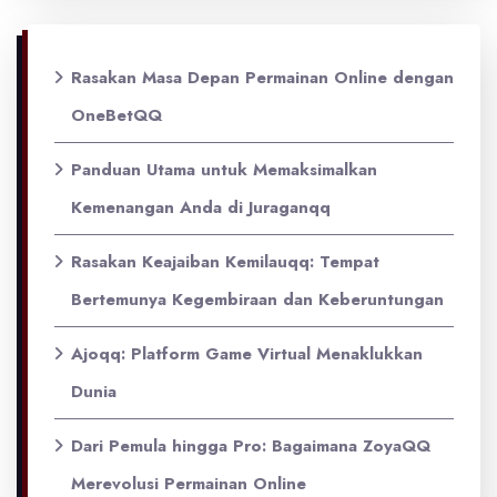
Rasakan Masa Depan Permainan Online dengan
OneBetQQ
Panduan Utama untuk Memaksimalkan
Kemenangan Anda di Juraganqq
Rasakan Keajaiban Kemilauqq: Tempat
Bertemunya Kegembiraan dan Keberuntungan
Ajoqq: Platform Game Virtual Menaklukkan
Dunia
Dari Pemula hingga Pro: Bagaimana ZoyaQQ
Merevolusi Permainan Online