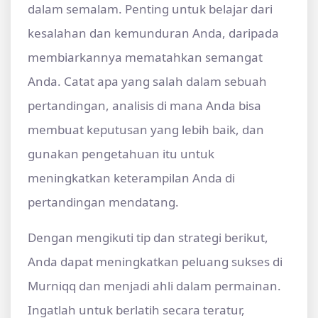
dalam semalam. Penting untuk belajar dari
kesalahan dan kemunduran Anda, daripada
membiarkannya mematahkan semangat
Anda. Catat apa yang salah dalam sebuah
pertandingan, analisis di mana Anda bisa
membuat keputusan yang lebih baik, dan
gunakan pengetahuan itu untuk
meningkatkan keterampilan Anda di
pertandingan mendatang.
Dengan mengikuti tip dan strategi berikut,
Anda dapat meningkatkan peluang sukses di
Murniqq dan menjadi ahli dalam permainan.
Ingatlah untuk berlatih secara teratur,