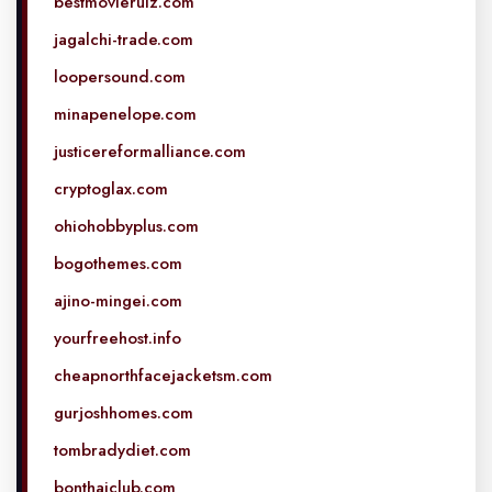
bestmovierulz.com
jagalchi-trade.com
loopersound.com
minapenelope.com
justicereformalliance.com
cryptoglax.com
ohiohobbyplus.com
bogothemes.com
ajino-mingei.com
yourfreehost.info
cheapnorthfacejacketsm.com
gurjoshhomes.com
tombradydiet.com
bonthaiclub.com