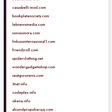
casusbelli-mod.com
bookplatesociety.com
lebnewsmedia.com
sonosonora.com
linkuusinternasional1.com
friendsroll.com
spiderclothing.net
wondergadgetsshop.com
seatgurunews.com
3net.info
codeplex.info
okena.info
akunidpropokerqq.com