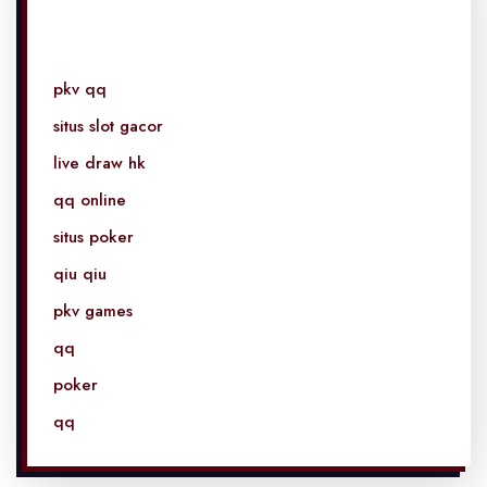
pkv qq
situs slot gacor
live draw hk
qq online
situs poker
qiu qiu
pkv games
qq
poker
qq