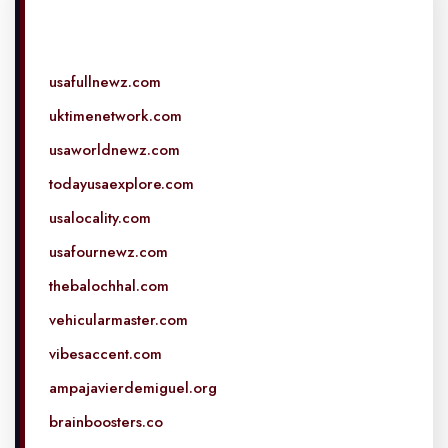
usafullnewz.com
uktimenetwork.com
usaworldnewz.com
todayusaexplore.com
usalocality.com
usafournewz.com
thebalochhal.com
vehicularmaster.com
vibesaccent.com
ampajavierdemiguel.org
brainboosters.co