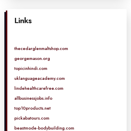
Links
thecedarglenmaltshop.com
georgemason.org
topicinhindi.com
uklanguageacademy.com
lindehealthcarefree.com
allbusinessjobs.info
top10products.net
pickabatours.com
beastmode-bodybuilding.com