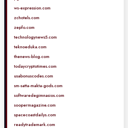
ws-expression.com
zchotels.com
zepfo.com
technologynews5.com
teknoeduka.com
thenews-blog.com
todaycryptotimes.com
usabonuscodes.com
sm-satta-makta-gods.com
softwaredegimnasios.com
soopermagazine.com
spacecoastdailys.com
readytrademark.com