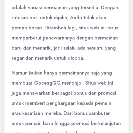
adalah variasi permainan yang tersedia. Dengan
ratusan opsi untuk dipilih, Anda tidak akan
pernah bosan. Ditambah lagi, situs web ini terus
memperbarui penawarannya dengan permainan
baru dan menarik, jadi selalu ada sesuatu yang
segar dan menarik untuk dicoba.
Namun bukan hanya permainannya saja yang
membuat GocengQQ menonjol. Situs web ini
juga menawarkan berbagai bonus dan promosi
untuk memberi penghargaan kepada pemain
atas kesetiaan mereka. Dari bonus sambutan
untuk pemain baru hingga promosi berkelanjutan