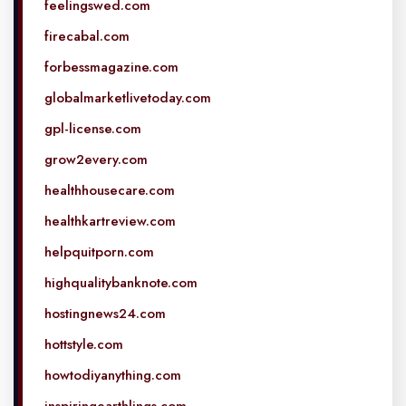
feelingswed.com
firecabal.com
forbessmagazine.com
globalmarketlivetoday.com
gpl-license.com
grow2every.com
healthhousecare.com
healthkartreview.com
helpquitporn.com
highqualitybanknote.com
hostingnews24.com
hottstyle.com
howtodiyanything.com