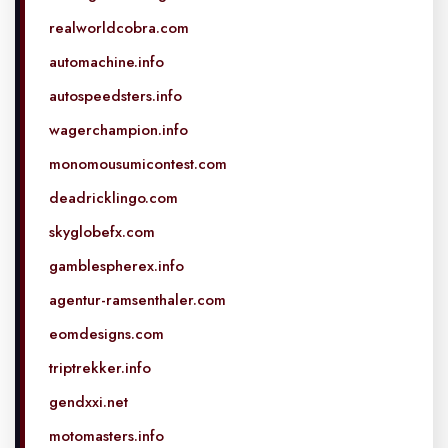
realworldcobra.com
automachine.info
autospeedsters.info
wagerchampion.info
monomousumicontest.com
deadricklingo.com
skyglobefx.com
gamblespherex.info
agentur-ramsenthaler.com
eomdesigns.com
triptrekker.info
gendxxi.net
motomasters.info