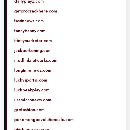
dailyplayz.com
getprocrackhere.com
fastinnews.com
fannybanny.com
ifinitymarketer.com
jackpotkoning.com
modlinknetworks.com
longtimenewz.com
luckysportss.com
luckpeakplay.com
usamicronews.com
grofashion.com
pokemongoevolutioncalc.com
phishingbase.com