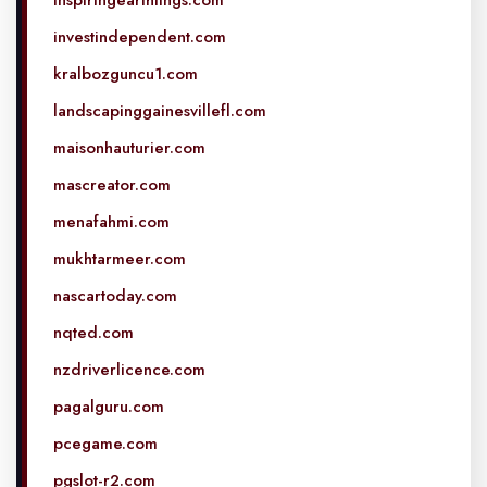
inspiringearthlings.com
investindependent.com
kralbozguncu1.com
landscapinggainesvillefl.com
maisonhauturier.com
mascreator.com
menafahmi.com
mukhtarmeer.com
nascartoday.com
nqted.com
nzdriverlicence.com
pagalguru.com
pcegame.com
pgslot-r2.com