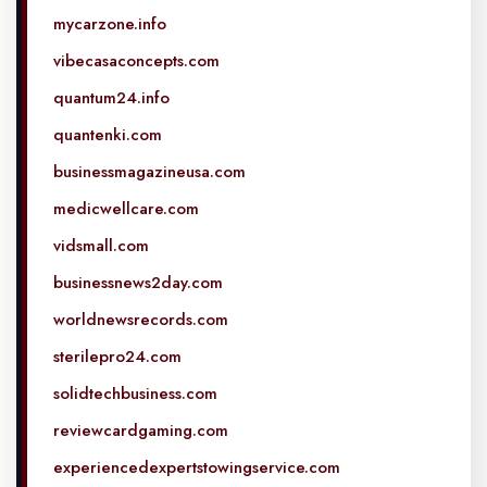
mycarzone.info
vibecasaconcepts.com
quantum24.info
quantenki.com
businessmagazineusa.com
medicwellcare.com
vidsmall.com
businessnews2day.com
worldnewsrecords.com
sterilepro24.com
solidtechbusiness.com
reviewcardgaming.com
experiencedexpertstowingservice.com