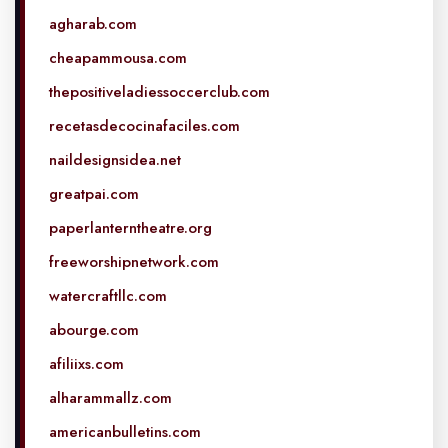
agharab.com
cheapammousa.com
thepositiveladiessoccerclub.com
recetasdecocinafaciles.com
naildesignsidea.net
greatpai.com
paperlanterntheatre.org
freeworshipnetwork.com
watercraftllc.com
abourge.com
afiliixs.com
alharammallz.com
americanbulletins.com