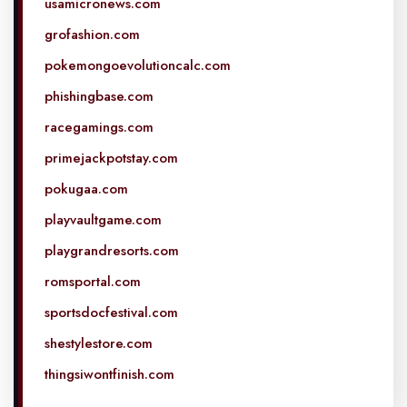
usamicronews.com
grofashion.com
pokemongoevolutioncalc.com
phishingbase.com
racegamings.com
primejackpotstay.com
pokugaa.com
playvaultgame.com
playgrandresorts.com
romsportal.com
sportsdocfestival.com
shestylestore.com
thingsiwontfinish.com