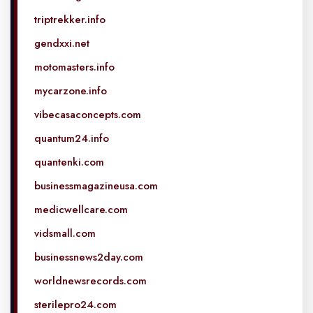
triptrekker.info
gendxxi.net
motomasters.info
mycarzone.info
vibecasaconcepts.com
quantum24.info
quantenki.com
businessmagazineusa.com
medicwellcare.com
vidsmall.com
businessnews2day.com
worldnewsrecords.com
sterilepro24.com