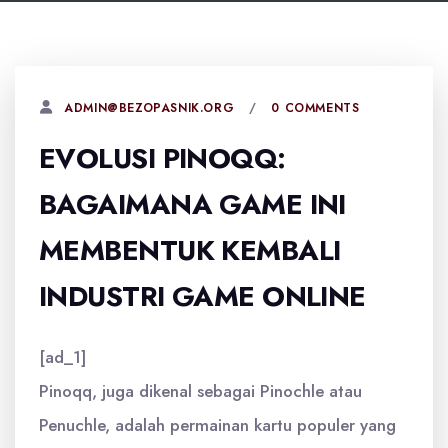
0 COMMENTS
ADMIN@BEZOPASNIK.ORG
EVOLUSI PINOQQ:
BAGAIMANA GAME INI
MEMBENTUK KEMBALI
INDUSTRI GAME ONLINE
[ad_1]
Pinoqq, juga dikenal sebagai Pinochle atau
Penuchle, adalah permainan kartu populer yang