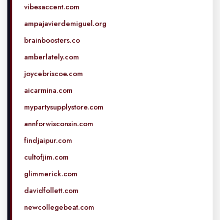
vibesaccent.com
ampajavierdemiguel.org
brainboosters.co
amberlately.com
joycebriscoe.com
aicarmina.com
mypartysupplystore.com
annforwisconsin.com
findjaipur.com
cultofjim.com
glimmerick.com
davidfollett.com
newcollegebeat.com