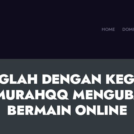
HOME
DOM
GLAH DENGAN KEG
MURAHQQ MENGUBA
BERMAIN ONLINE