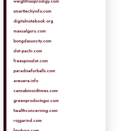
weightlossprodigy.com
smarttechyinfo.com
digitalnotebook.org
maxualguru.com
bongdasuncity.com
slot-pachi.com
freespinsslot.com
paradisefurballs.com
aveuere.info
cannabinoidtimes.com
greenproductsgui.com
healthconcerning.com
rojgarind.com
fewhour.com