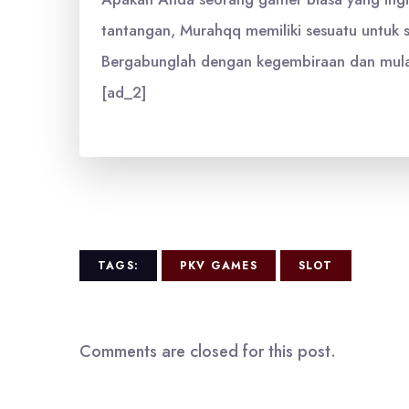
tantangan, Murahqq memiliki sesuatu untu
Bergabunglah dengan kegembiraan dan mulai
[ad_2]
TAGS:
PKV GAMES
SLOT
Comments are closed for this post.