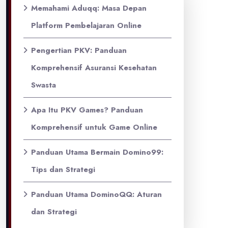
Memahami Aduqq: Masa Depan
Platform Pembelajaran Online
Pengertian PKV: Panduan
Komprehensif Asuransi Kesehatan
Swasta
Apa Itu PKV Games? Panduan
Komprehensif untuk Game Online
Panduan Utama Bermain Domino99:
Tips dan Strategi
Panduan Utama DominoQQ: Aturan
dan Strategi