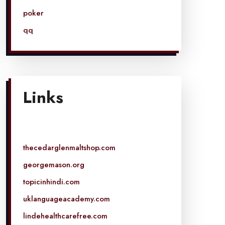
poker
qq
Links
thecedarglenmaltshop.com
georgemason.org
topicinhindi.com
uklanguageacademy.com
lindehealthcarefree.com