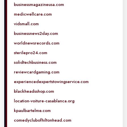
businessmagazineusa.com
medicwellcare.com
vidsmall.com
businessnews2day.com
worldnewsrecords.com
sterilepro24.com
solidtechbusiness.com
reviewcardgaming.com
experiencedexpertstowingservice.com
blackheadsshop.com
location-voiture-casablanca.org
kpaulbartelme.com
comedyclubofhiltonhead.com