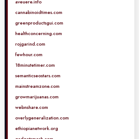
aveuere.info
cannabinoidtimes.com
greenproductsgui.com
healthconcerning.com
rojgarind.com
fewhour.com
18minutetimer.com
semanticseostars.com
mainstreamzone.com
growmarijuanas.com
webnshare.com
overlygeneralization.com
ethiopianetwork.org