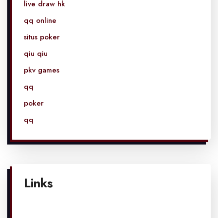
live draw hk
qq online
situs poker
qiu qiu
pkv games
qq
poker
qq
Links