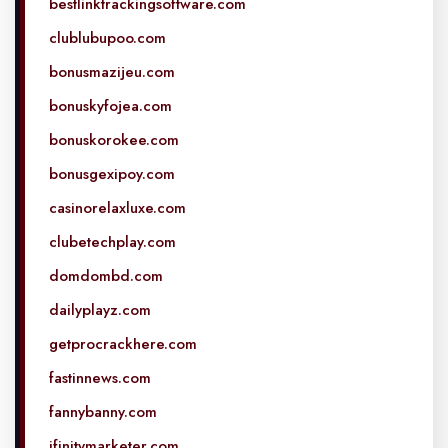
bestlinktrackingsoftware.com
clublubupoo.com
bonusmazijeu.com
bonuskyfojea.com
bonuskorokee.com
bonusgexipoy.com
casinorelaxluxe.com
clubetechplay.com
domdombd.com
dailyplayz.com
getprocrackhere.com
fastinnews.com
fannybanny.com
ifinitymarketer.com