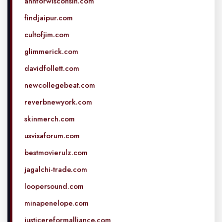
annforwisconsin.com
findjaipur.com
cultofjim.com
glimmerick.com
davidfollett.com
newcollegebeat.com
reverbnewyork.com
skinmerch.com
usvisaforum.com
bestmovierulz.com
jagalchi-trade.com
loopersound.com
minapenelope.com
justicereformalliance.com