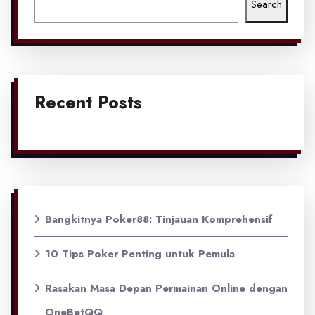
Search
Recent Posts
Bangkitnya Poker88: Tinjauan Komprehensif
10 Tips Poker Penting untuk Pemula
Rasakan Masa Depan Permainan Online dengan
OneBetQQ