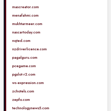
mascreator.com
menafahmi.com
mukhtarmeer.com
nascartoday.com
nqted.com
nzdriverlicence.com
pagalguru.com
pcegame.com
pgslot-r2.com
ws-expression.com
zchotels.com
zepfo.com
technologynews5.com