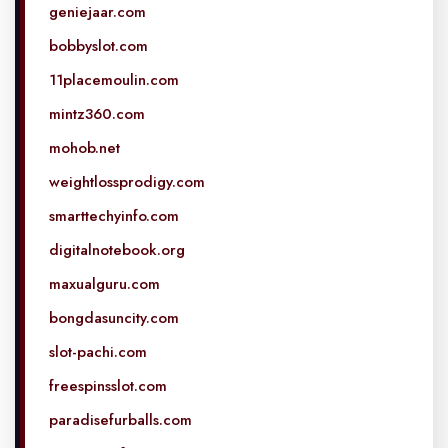
geniejaar.com
bobbyslot.com
11placemoulin.com
mintz360.com
mohob.net
weightlossprodigy.com
smarttechyinfo.com
digitalnotebook.org
maxualguru.com
bongdasuncity.com
slot-pachi.com
freespinsslot.com
paradisefurballs.com