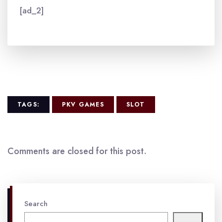
[ad_2]
TAGS:
PKV GAMES
SLOT
Comments are closed for this post.
Search