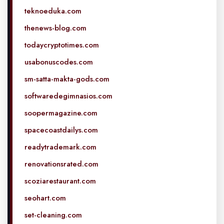
teknoeduka.com
thenews-blog.com
todaycryptotimes.com
usabonuscodes.com
sm-satta-makta-gods.com
softwaredegimnasios.com
soopermagazine.com
spacecoastdailys.com
readytrademark.com
renovationsrated.com
scoziarestaurant.com
seohart.com
set-cleaning.com