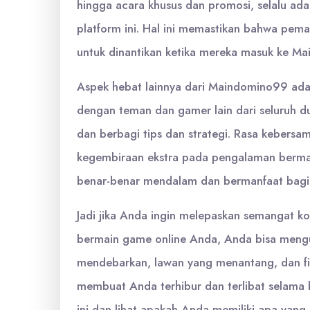
hingga acara khusus dan promosi, selalu ada
platform ini. Hal ini memastikan bahwa pema
untuk dinantikan ketika mereka masuk ke M
Aspek hebat lainnya dari Maindomino99 adal
dengan teman dan gamer lain dari seluruh du
dan berbagi tips dan strategi. Rasa kebers
kegembiraan ekstra pada pengalaman berma
benar-benar mendalam dan bermanfaat bagi p
Jadi jika Anda ingin melepaskan semangat 
bermain game online Anda, Anda bisa men
mendebarkan, lawan yang menantang, dan fit
membuat Anda terhibur dan terlibat selama
ini dan lihat apakah Anda memiliki apa yang