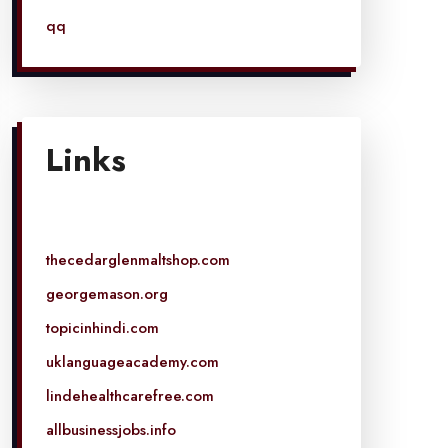
qq
Links
thecedarglenmaltshop.com
georgemason.org
topicinhindi.com
uklanguageacademy.com
lindehealthcarefree.com
allbusinessjobs.info