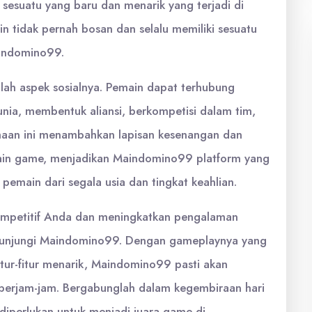
 sesuatu yang baru dan menarik yang terjadi di
in tidak pernah bosan dan selalu memiliki sesuatu
aindomino99.
ah aspek sosialnya. Pemain dapat terhubung
nia, membentuk aliansi, berkompetisi dalam tim,
amaan ini menambahkan lapisan kesenangan dan
in game, menjadikan Maindomino99 platform yang
emain dari segala usia dan tingkat keahlian.
kompetitif Anda dan meningkatkan pengalaman
gunjungi Maindomino99. Dengan gameplaynya yang
ur-fitur menarik, Maindomino99 pasti akan
 berjam-jam. Bergabunglah dalam kegembiraan hari
 diperlukan untuk menjadi juara game di