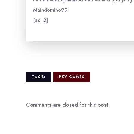
Maindomino99!
[ad_2]
TAGS:
PKV GAMES
Comments are closed for this post.