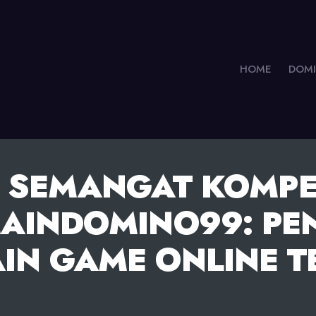
HOME
DOM
 SEMANGAT KOMPET
AINDOMINO99: P
IN GAME ONLINE T