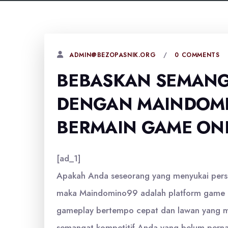
0 COMMENTS
ADMIN@BEZOPASNIK.ORG
BEBASKAN SEMANG
DENGAN MAINDOM
BERMAIN GAME ONL
[ad_1]
Apakah Anda seseorang yang menyukai persa
maka Maindomino99 adalah platform game 
gameplay bertempo cepat dan lawan yang 
semangat kompetitif Anda yang belum pern