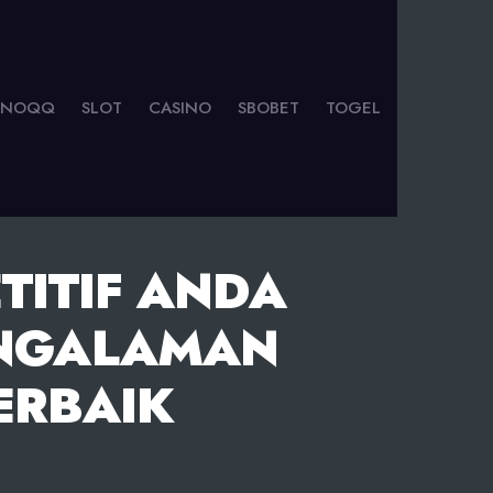
INOQQ
SLOT
CASINO
SBOBET
TOGEL
ITIF ANDA
ENGALAMAN
ERBAIK